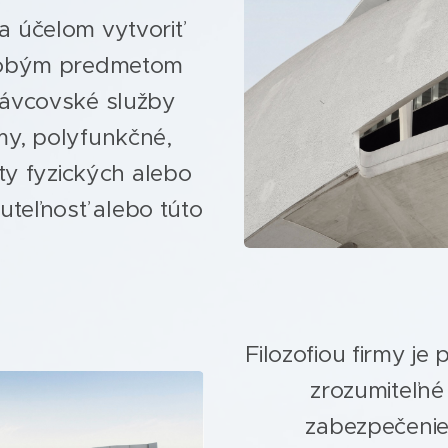
a účelom vytvoriť
odobým predmetom
rávcovské služby
y, polyfunkčné,
ty fyzických alebo
uteľnosť alebo túto
Filozofiou firmy j
zrozumiteľné
zabezpečenie 