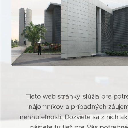
Tieto web stránky slúžia pre potr
nájomníkov a prípadných záuje
nehnuteľnosti. Dozviete sa z nich a
nájdete tu tiež pre Vás potreb