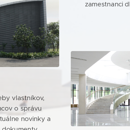
zamestnanci d
eby vlastníkov,
mcov o správu
ktuálne novinky a
né dokumenty.